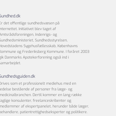
Sundhed.dk
Er det offentlige sundhedsvæsen på
internettet. Initiativet blev taget af
Amtsrådsforeningen, Indenrigs- og
Sundhedsministeriet, Sundhedsstyrelsen,
Hovedstadens Sygehusfællesskab, Københavns
Kommune og Frederiksberg Kommune. I foråret 2003
gik Danmarks Apotekerforening også ind i
samarbejdet.
Sundhedsguiden.dk
Drives som et professionelt mediehus med en
ledelse bestående af personer fra læge- og
medicinalbranchen. Dertil kommer en lang række
faglige konsulenter, freelanceskribenter og
medlemmer af ekspertpanelet, herunder både læger,
behandlere, patientrettighedseksperter og politikere.